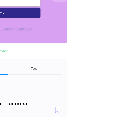
ть
ашения
и
политики
химии
Тест
я — основа