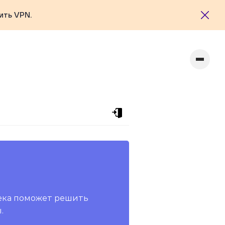
ить VPN.
ека поможет решить
.