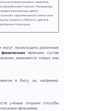
мпонентов возможно заметить
вооружённым глазом. Например,
 видим различные цвета
усочков» строительной смеси или
анулы синего и белого цвета в
иральном порошке.
и могут происходить различные
и
физических
явлениях состав
енения, изменяется только или
веком в быту, их, например,
еств учёные открыли способы
зическими явлениями.