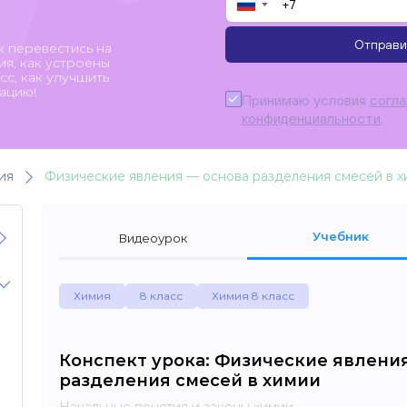
▼
Отправи
к перевестись на
я, как устроены
с, как улучшить
ацию!
Принимаю условия
согл
конфиденциальности
.
ия
Физические явления — основа разделения смесей в 
Учебник
Видеоурок
Химия
8 класс
Химия 8 класс
Конспект урока: Физические явлени
разделения смесей в химии