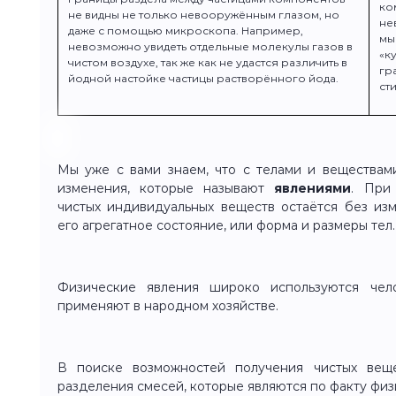
ко
не видны не только невооружённым глазом, но
не
даже с помощью микроскопа. Например,
мы
невозможно увидеть отдельные молекулы газов в
«к
чистом воздухе, так же как не удастся различить в
гр
йодной настойке частицы растворённого йода.
ст
Мы уже с вами знаем, что с телами и веществам
изменения, которые называют
явлениями
. Пр
чистых индивидуальных веществ остаётся без изм
его агрегатное состояние, или форма и размеры тел.
Физические явления широко используются чело
применяют в народном хозяйстве.
В поиске возможностей получения чистых вещ
разделения смесей, которые являются по факту фи