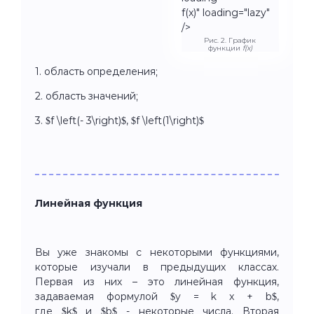
f(x)" loading="lazy"
/>
Рис. 2. График
функции
f(x)
1. область определения;
2. область значений;
3. $f \left(- 3\right)$, $f \left(1\right)$
Линейная функция
Вы уже знакомы с некоторыми функциями,
которые изучали в предыдущих классах.
Первая из них – это линейная функция,
задаваемая формулой $y = k x + b$,
где $k$ и $b$ - некоторые числа. Вторая