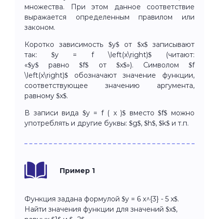
множества. При этом данное соответствие
выражается определенным правилом или
законом.
Коротко зависимость $y$ от $x$ записывают
так: $y = f \left(x\right)$ (читают:
«$y$ равно $f$ от $x$»). Символом $f
\left(x\right)$ обозначают значение функции,
соответствующее значению аргумента,
равному $x$.
В записи вида $y = f ( x )$ вместо $f$ можно
употреблять и другие буквы: $g$, $h$, $k$ и т.п.
Пример 1
Функция задана формулой $y = 6 x^{3} - 5 x$.
Найти значения функции для значений $x$,