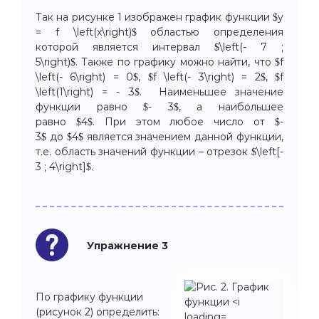
Так на рисунке 1 изображен график функции $y
= f \left(x\right)$ областью определения
которой является интервал $\left(- 7 ;
5\right)$. Также по графику можно найти, что $f
\left(- 6\right) = 0$, $f \left(- 3\right) = 2$, $f
\left(1\right) = - 3$. Наименьшее значение
функции равно $- 3$, а наибольшее
равно $4$. При этом любое число от $-
3$ до $4$ является значением данной функции,
т.е. область значений функции – отрезок $\left[-
3 ; 4\right]$.
Упражнение 3
По графику функции
(рисунок 2) определить: