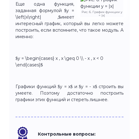
Еще одна функция,
заданная формулой $y =
Рис. 6. График функции y
= |x|
\left|x\right| ,$имеет
интересный график, который вы легко можете
построить, если вспомните, что такое модуль. А
именно:
$y = \begin{cases} x , x \geq 0 \\ - x , x < 0
\end{cases}$
Графики функций $y = x$ и $y = - x$ строить вы
умеете. Поэтому достаточно построить
графики этих функций и стереть лишнее.
Контрольные вопросы: