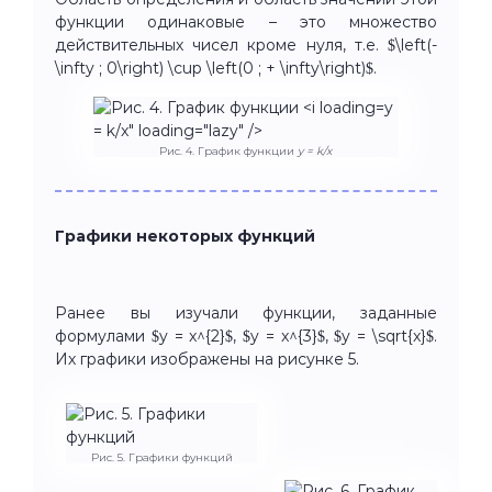
функции одинаковые – это множество
действительных чисел кроме нуля, т.е. $\left(-
\infty ; 0\right) \cup \left(0 ; + \infty\right)$.
y
= k/x" loading="lazy" />
Рис. 4. График функции
y = k/x
Графики некоторых функций
Ранее вы изучали функции, заданные
формулами $y = x^{2}$, $y = x^{3}$, $y = \sqrt{x}$.
Их графики изображены на рисунке 5.
Рис. 5. Графики функций