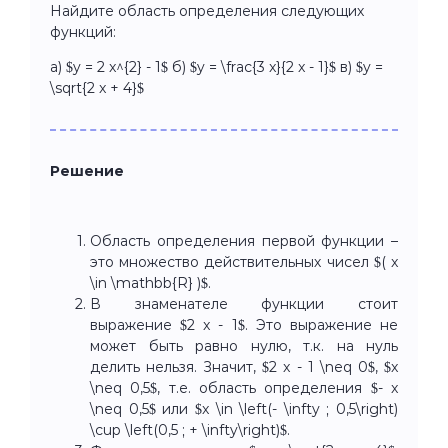
Найдите область определения следующих
функций:
а) $y = 2 x^{2} - 1$ б) $y = \frac{3 x}{2 x - 1}$ в) $y =
\sqrt{2 x + 4}$
Решение
Область определения первой функции –
это множество действительных чисел $( x
\in \mathbb{R} )$.
В знаменателе функции стоит
выражение $2 x - 1$. Это выражение не
может быть равно нулю, т.к. на нуль
делить нельзя. Значит, $2 x - 1 \neq 0$, $x
\neq 0,5$, т.е. область определения $- x
\neq 0,5$ или $x \in \left(- \infty ; 0,5\right)
\cup \left(0,5 ; + \infty\right)$.