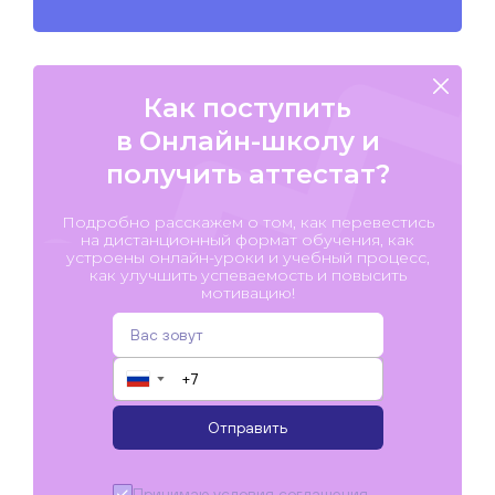
Как поступить
в Онлайн-школу и
получить аттестат?
Подробно расскажем о том, как перевестись
на дистанционный формат обучения, как
устроены онлайн-уроки и учебный процесс,
как улучшить успеваемость и повысить
мотивацию!
▼
Отправить
Принимаю условия
соглашения