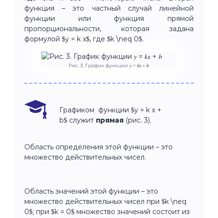
функция – это частный случай линейной
функции или функция прямой
пропорциональности, которая задана
формулой $y = k x$, где $k \neq 0$.
Рис. 3. График функции 𝑦 = 𝑘𝑥 + 𝑏
Графиком функции $y = k x +
b$ служит
прямая
(рис. 3).
Область определения этой функции – это
множество действительных чисел.
Область значений этой функции – это
множество действительных чисел при $k \neq
0$; при $k = 0$ множество значений состоит из