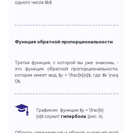
одного числа $b$.
Функция обратной пропорциональности
Третья функция, с которой вы уже знакомы, -
это функция обратной пропорциональности,
которая имеет вид $y = \frac{k}{x}$, где $k \neq
0$.
Графиком функции $y = \frac{k}
{x}$ служит
гипербола
(рис. 4).
Область определения и область значений этой