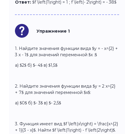
Ответ:
$f \left(1\right) = 1 ; f \left(- 2\right) = - 38$
Упражнение 1
1. Найдите значения функции вида $y = - x^{2} +
3 x - 1$ для значений переменной $x :$
а) $2$ б) $- 4$ в) $1,5$
2. Найдите значения функции вида $y = 2 x^{2}
+ 7$ для значений переменной $x$:
а) $0$ б) $- 3$ в) $- 2,5$
3. Функция имеет вид $f \left(x\right) = \frac{x^{2}
+ 1}{3 - x}$. Найти $f \left(1\right) - f \left(2\right)$.