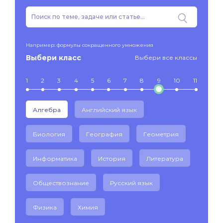
Например: формулы сокращенного умножения
Выбери класс
Выбери все классы
1
2
3
4
5
6
7
8
9
10
11
Алгебра
Английский язык
Биология
География
Геометрия
Информатика
История
Литература
Обществознание
Русский язык
Физика
Химия