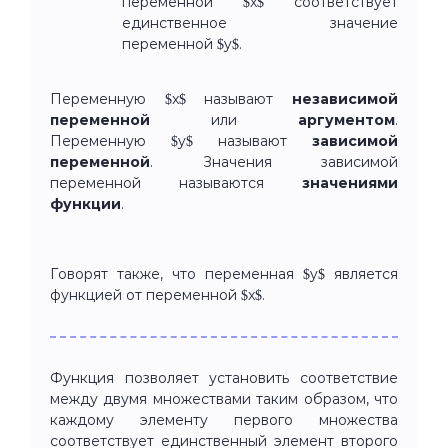
переменной $x$ соответствует
единственное значение
переменной $y$.
Переменную $x$ называют
независимой
переменной
или
аргументом
.
Переменную $y$ называют
зависимой
переменной
. Значения зависимой
переменной называются
значениями
функции
.
Говорят также, что переменная $y$ является
функцией от переменной $x$.
Функция позволяет установить соответствие
между двумя множествами таким образом, что
каждому элементу первого множества
соответствует единственный элемент второго