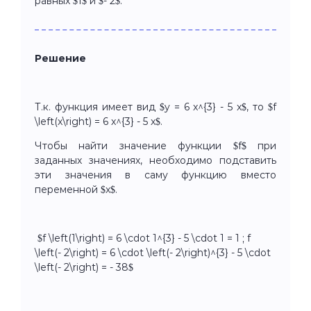
равных $1$ и $- 2$.
Решение
Т.к. функция имеет вид $y = 6 x^{3} - 5 x$, то $f
\left(x\right) = 6 x^{3} - 5 x$.
Чтобы найти значение функции $f$ при
заданных значениях, необходимо подставить
эти значения в саму функцию вместо
переменной $x$.
$f \left(1\right) = 6 \cdot 1^{3} - 5 \cdot 1 = 1 ; f
\left(- 2\right) = 6 \cdot \left(- 2\right)^{3} - 5 \cdot
\left(- 2\right) = - 38$