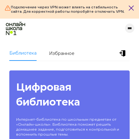
Подключение через VPN может влиять на стабильность
сайта. Для корректной работы попробуйте отключить VPN.
Библиотека
Избранное
Цифровая
библиотека
Интернет-библиотека по школьным предметам от
«Онлайн-школы». Библиотека поможет решить
домашнее задание, подготовиться к контрольной и
вспомнить прошлые темы.