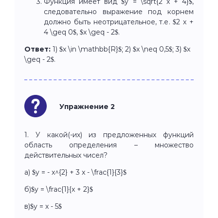
Функция имеет вид $y = \sqrt{2 x + 4}$,
следовательно выражение под корнем
должно быть неотрицательное, т.е. $2 x +
4 \geq 0$, $x \geq - 2$.
Ответ:
1) $x \in \mathbb{R}$; 2) $x \neq 0,5$; 3) $x
\geq - 2$.
Упражнение 2
1. У какой(-их) из предложенных функций
область определения – множество
действительных чисел?
a) $y = - x^{2} + 3 x - \frac{1}{3}$
б)$y = \frac{1}{x + 2}$
в)$y = x - 5$