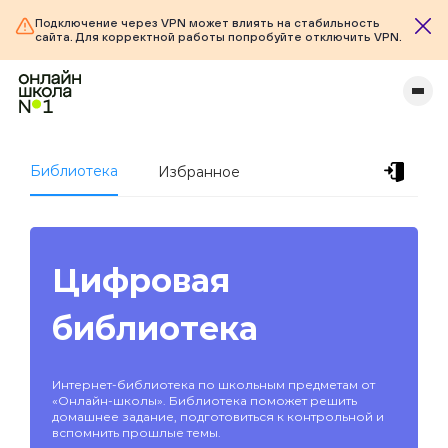
Подключение через VPN может влиять на стабильность
сайта. Для корректной работы попробуйте отключить VPN.
Библиотека
Избранное
Цифровая
библиотека
Интернет-библиотека по школьным предметам от
«Онлайн-школы». Библиотека поможет решить
домашнее задание, подготовиться к контрольной и
вспомнить прошлые темы.