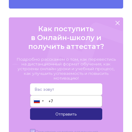
Как поступить
в Онлайн-школу и
получить аттестат?
Подробно расскажем о том, как перевестись
на дистанционный формат обучения, как
устроены онлайн-уроки и учебный процесс,
как улучшить успеваемость и повысить
мотивацию!
▼
Отправить
Принимаю условия
соглашения