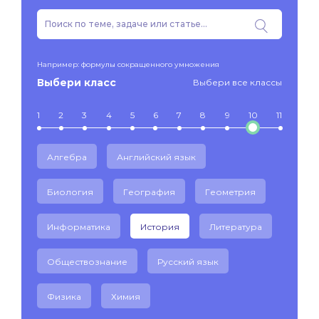
Например: формулы сокращенного умножения
Выбери класс
Выбери все классы
1
2
3
4
5
6
7
8
9
10
11
Алгебра
Английский язык
Биология
География
Геометрия
Информатика
История
Литература
Обществознание
Русский язык
Физика
Химия