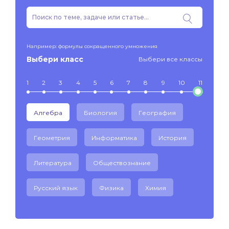
Например: формулы сокращенного умножения
Выбери класс
Выбери все классы
1
2
3
4
5
6
7
8
9
10
11
Алгебра
Биология
География
Геометрия
Информатика
История
Литература
Обществознание
Русский язык
Физика
Химия