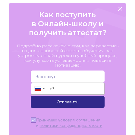
Как поступить
в Онлайн-школу и
получить аттестат?
Подробно расскажем о том, как перевестись
на дистанционный формат обучения, как
устроены онлайн-уроки и учебный процесс,
как улучшить успеваемость и повысить
мотивацию!
▼
Отправить
Принимаю условия
соглашения
и
политики конфиденциальности
.