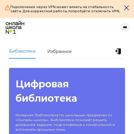
Подключение через VPN может влиять на стабильность
сайта. Для корректной работы попробуйте отключить VPN.
Библиотека
Избранное
Цифровая
библиотека
Интернет-библиотека по школьным предметам от
«Онлайн-школы». Библиотека поможет решить
домашнее задание, подготовиться к контрольной и
вспомнить прошлые темы.