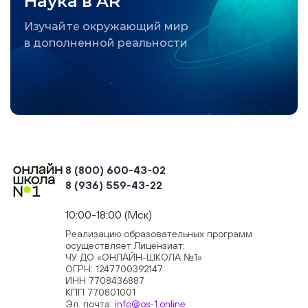
Наука в AR
Изучайте окружающий мир
в дополненной реальности
8 (800) 600-43-02
8 (936) 559-43-22
+74954451700, +74950040190
10:00-18:00 (Мск)
Реализацию образовательных программ
осуществляет Лицензиат:
ЧУ ДО «ОНЛАЙН-ШКОЛА №1»
ОГРН: 1247700392147
ИНН 7708436887
КПП 770801001
Эл. почта:
info@os-1.online