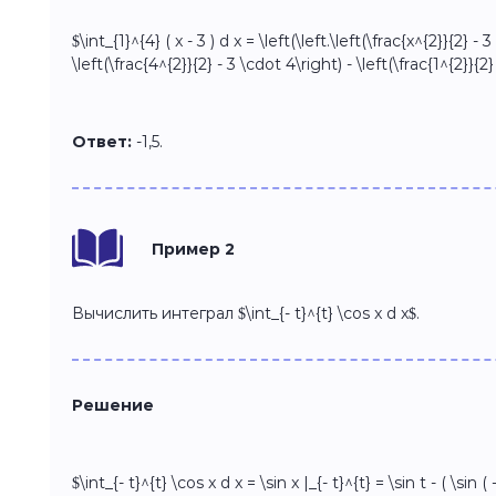
$\int_{1}^{4} ( x - 3 ) d x = \left(\left.\left(\frac{x^{2}}{2} - 
\left(\frac{4^{2}}{2} - 3 \cdot 4\right) - \left(\frac{1^{2}}{2} 
Ответ:
-1,5.
Пример 2
Вычислить интеграл $\int_{- t}^{t} \cos x d x$.
Решение
$\int_{- t}^{t} \cos x d x = \sin x |_{- t}^{t} = \sin t - ( \sin ( -