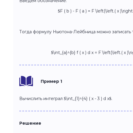
Введем обозначение:
$F ( b ) - F ( a ) = F \left(\left.( x )\rig
Тогда формулу Ньютона-Лейбница можно записать 
$\int_{a}^{b} f ( x ) d x = F \left(\left.( x )\
Пример 1
Вычислить интеграл $\int_{1}^{4} ( x - 3 ) d x$.
Решение