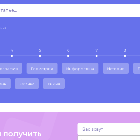
ения
4
5
6
7
8
еография
Геометрия
Информатика
История
Л
зык
Физика
Химия
и получить