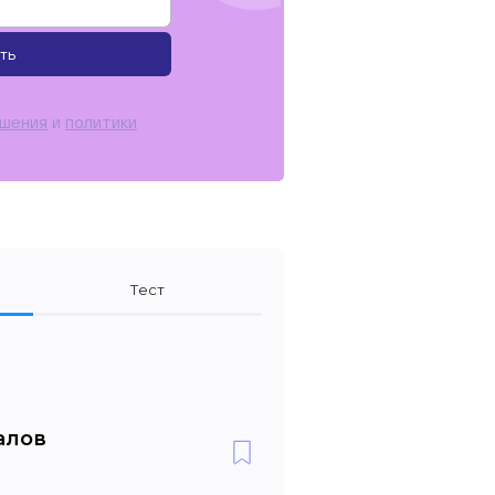
ть
ашения
и
политики
Тест
алов