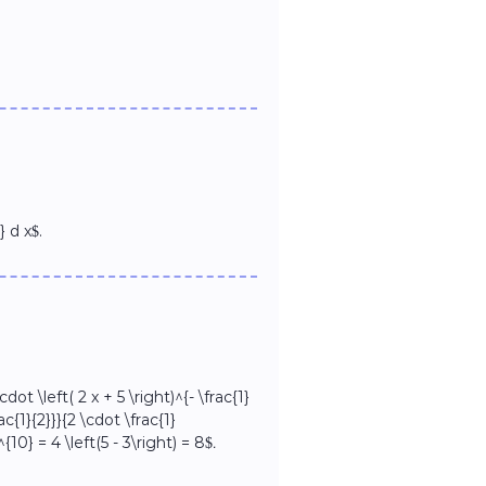
 d x$.
cdot \left( 2 x + 5 \right)^{- \frac{1}
rac{1}{2}}}{2 \cdot \frac{1}
^{10} = 4 \left(5 - 3\right) = 8$
.