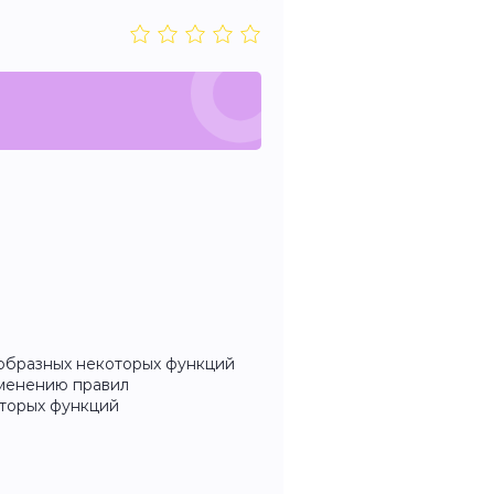
ообразных некоторых функций
именению правил
оторых функций