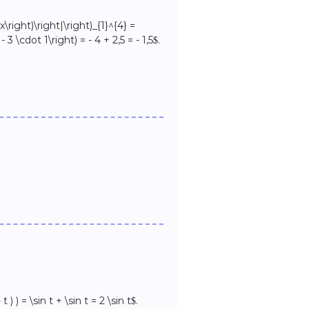
3 x\right)\right|\right)_{1}^{4} =
- 3 \cdot 1\right) = - 4 + 2,5 = - 1,5$.
 t ) ) = \sin t + \sin t = 2 \sin t$.