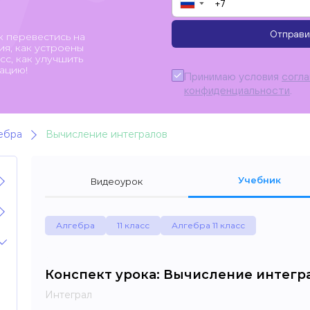
▼
Отправи
к перевестись на
я, как устроены
с, как улучшить
ацию!
Принимаю условия
согл
конфиденциальности
.
ебра
Вычисление интегралов
Учебник
Видеоурок
Алгебра
11 класс
Алгебра 11 класс
Конспект урока: Вычисление интегр
Интеграл