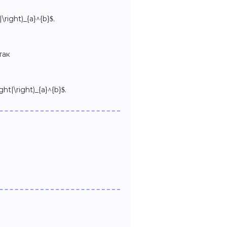
ht|\right)_{a}^{b}$
.
так
right|\right)_{a}^{b}$.