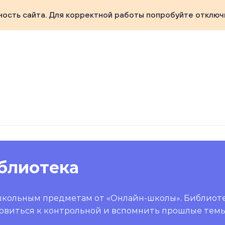
ность сайта. Для корректной работы попробуйте отключ
блиотека
школьным предметам от «Онлайн-школы». Библиот
овиться к контрольной и вспомнить прошлые темы