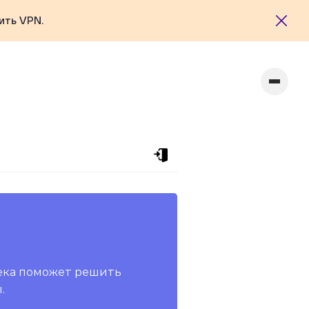
ить VPN.
ека поможет решить
.