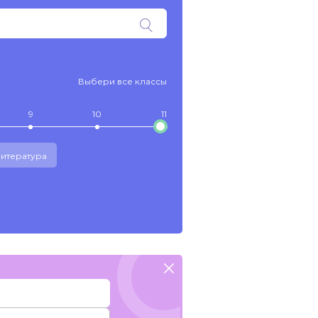
Выбери все классы
9
10
11
итература