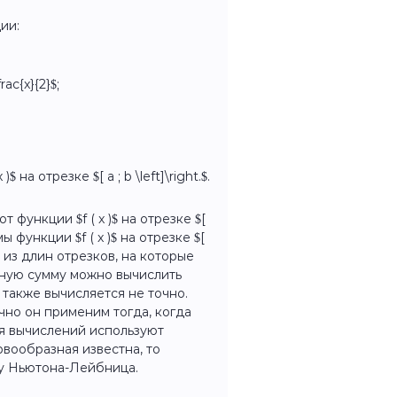
ии:
frac{x}{2}$;
а отрезке $[ a ; b \left]\right.$.
функции $f ( x )$ на отрезке $[
ы функции $f ( x )$ на отрезке $[
й из длин отрезков, на которые
ральную сумму можно вычислить
 также вычисляется не точно.
чно он применим тогда, когда
для вычислений используют
вообразная известна, то
лу Ньютона-Лейбница.