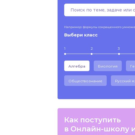
Например: формулы сокращенного умнож
Выбери класс
1
2
3
Алгебра
Биология
Г
Обществознание
Русский я
Как поступить
в Онлайн-школу 