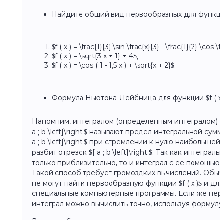
Найдите общий вид первообразных для функц
$f ( x ) = \frac{1}{3} \sin \frac{x}{3} - \frac{1}{2} \cos \
$f ( x ) = \sqrt{3 x + 1} + 4$;
$f ( x ) = \cos ( 1 - 1,5 x ) + \sqrt{x + 2}$.
Формула Ньютона-Лейбница для функции $f ( x )$ н
Напомним, интегралом (определенным интегралом) от 
a ; b \left]\right.$ называют предел интегральной сумм
a ; b \left]\right.$ при стремлении к нулю наибольше
разбит отрезок $[ a ; b \left]\right.$. Так как интег
только приблизительно, то и интеграл с ее помощью
Такой способ требует громоздких вычислений. Обы
не могут найти первообразную функции $f ( x )$ и 
специальные компьютерные программы. Если же пер
интеграл можно вычислить точно, используя форму