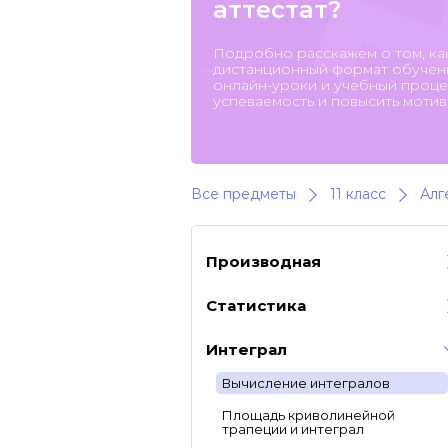
аттестат?
Подробно расскажем о том, ка
дистанционный формат обучени
онлайн-уроки и учебный процес
успеваемость и повысить мотив
Все предметы
11 класс
Алг
Производная
Статистика
Интеграл
Вычисление интегралов
Площадь криволинейной
трапеции и интеграл