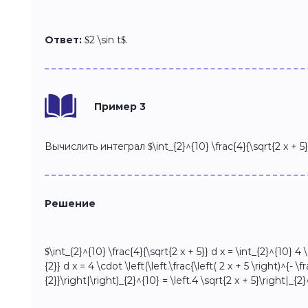
Ответ:
$2 \sin t$.
Пример 3
Вычислить интеграл $\int_{2}^{10} \frac{4}{\sqrt{2 x + 5}}
Решение
$\int_{2}^{10} \frac{4}{\sqrt{2 x + 5}} d x = \int_{2}^{10} 4 \
{2}} d x = 4 \cdot \left(\left.\frac{\left( 2 x + 5 \right)^{- \f
{2}}\right|\right)_{2}^{10} = \left.4 \sqrt{2 x + 5}\right|_{2}