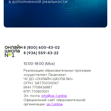
в дополненной реальности
8 (800) 600-43-02
8 (936) 559-43-22
+74954451700, +74950040190
10:00-18:00 (Мск)
Реализацию образовательных программ
осуществляет Лицензиат:
ЧУ ДО «ОНЛАЙН-ШКОЛА №1»
ОГРН: 1247700392147
ИНН 7708436887
КПП 770801001
Эл. почта:
info@os-1.online
Официальный сайт образовательной
организации:
os-1.online