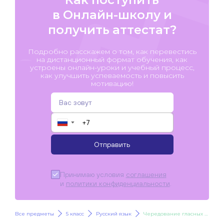
в Онлайн-школу и
получить аттестат?
Подробно расскажем о том, как перевестись
на дистанционный формат обучения, как
устроены онлайн-уроки и учебный процесс,
как улучшить успеваемость и повысить
мотивацию!
▼
Отправить
Принимаю условия
соглашения
и
политики конфиденциальности
.
Все предметы
5 класс
Русский язык
Чередование гласных Е/И в корне слова