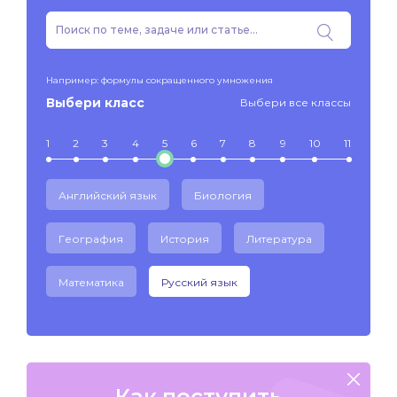
Например: формулы сокращенного умножения
Выбери класс
Выбери все классы
1
2
3
4
5
6
7
8
9
10
11
Английский язык
Биология
География
История
Литература
Математика
Русский язык
Как поступить