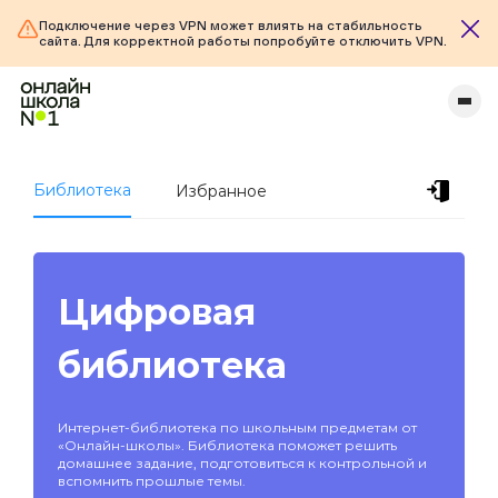
Подключение через VPN может влиять на стабильность
сайта. Для корректной работы попробуйте отключить VPN.
Библиотека
Избранное
Цифровая
библиотека
Интернет-библиотека по школьным предметам от
«Онлайн-школы». Библиотека поможет решить
домашнее задание, подготовиться к контрольной и
вспомнить прошлые темы.