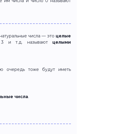
е им числа и число 0 называют
 натуральные числа — это
целые
 3 и т.д. называют
целыми
ю очередь тоже будут иметь
льные числа
.