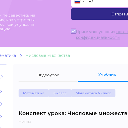
▼
Отправи
к перевестись на
я, как устроены
с, как улучшить
ацию!
Принимаю условия
согл
конфиденциальности
.
ематика
Числовые множества
Учебник
Видеоурок
Математика
6 класс
Математика 6 класс
Конспект урока: Числовые множеств
Числа