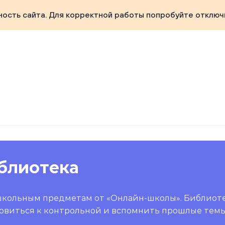
ность сайта. Для корректной работы попробуйте отключ
блиотека
школьным предметам от «Онлайн-школы». Библиот
овиться к контрольной и вспомнить прошлые темы