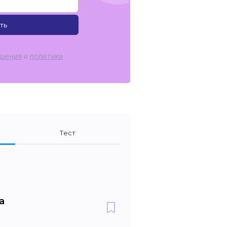
ть
ашения
и
политики
Тест
а