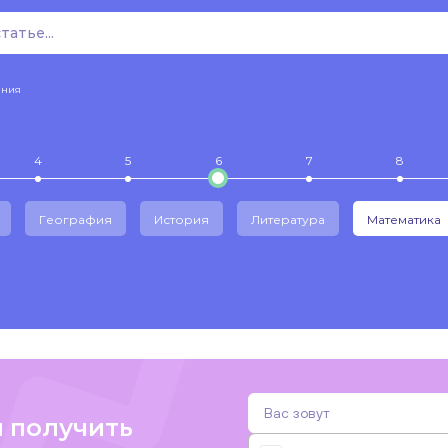
ения
4
5
6
7
8
География
История
Литература
Математика
и получить