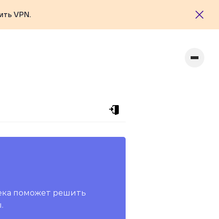
ить VPN.
ека поможет решить
.