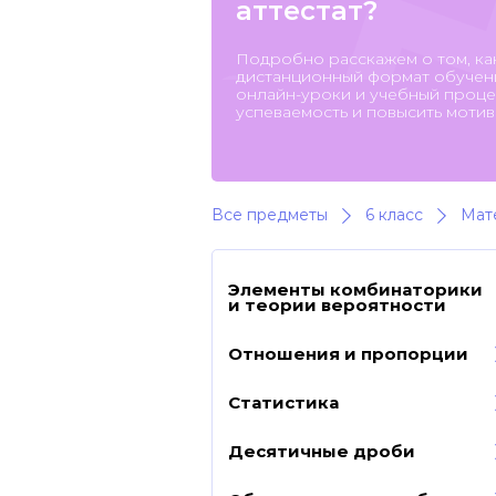
аттестат?
Подробно расскажем о том, ка
дистанционный формат обучени
онлайн-уроки и учебный процес
успеваемость и повысить мотив
Все предметы
6 класс
Мат
Элементы комбинаторики
и теории вероятности
Отношения и пропорции
Статистика
Десятичные дроби