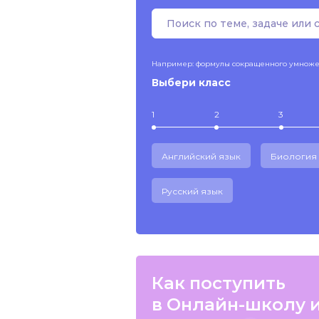
Например: формулы сокращенного умнож
Выбери класс
1
2
3
Английский язык
Биология
Русский язык
Как поступить
в Онлайн-школу 