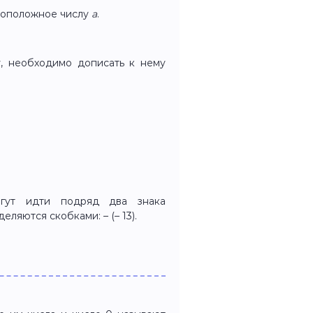
ивоположное числу
a
.
, необходимо дописать к нему
гут идти подряд два знака
еляются скобками: – (– 13).