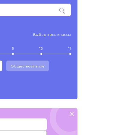
Выбери все классы
9
10
11
Обществознание