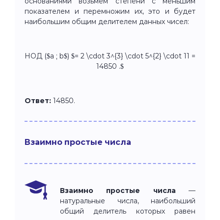
основаниями возьмем степени с меньшим
показателем и перемножим их, это и будет
наибольшим общим делителем данных чисел:
НОД ($a ; b$) $= 2 \cdot 3^{3} \cdot 5^{2} \cdot 11 =
14850 .$
Ответ:
14850.
Взаимно простые числа
Взаимно простые числа
—
натуральные числа, наибольший
общий делитель которых равен