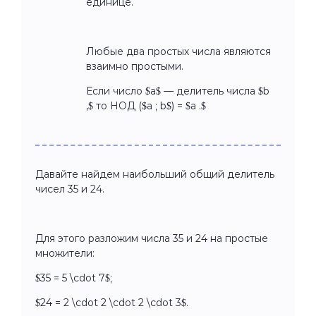
единице.
Любые два простых числа являются
взаимно простыми.
Если число $a$ — делитель числа $b
,$ то НОД ($a ; b$) = $a .$
Давайте найдем наибольший общий делитель
чисел 35 и 24.
Для этого разложим числа 35 и 24 на простые
множители:
$35 = 5 \cdot 7$;
$24 = 2 \cdot 2 \cdot 2 \cdot 3$.