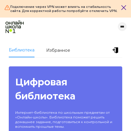
Подключение через VPN может влиять на стабильность
сайта. Для корректной работы попробуйте отключить VPN.
Библиотека
Избранное
Цифровая
библиотека
Интернет-библиотека по школьным предметам от
«Онлайн-школы». Библиотека поможет решить
домашнее задание, подготовиться к контрольной и
вспомнить прошлые темы.