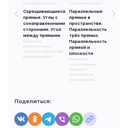
Предыдущий урок
Следующий урок
Скрещивающиеся
Параллельные
прямые. Углы с
прямые в
сонаправленными
пространстве.
сторонами. Угол
Параллельность
между прямыми
трёх прямых.
Взаимное
Параллельность
расположение
прямой и
прямых и плоскостей
плоскости
в пространстве
Взаимное
расположение
прямых и
плоскостей в
пространстве
Поделиться: