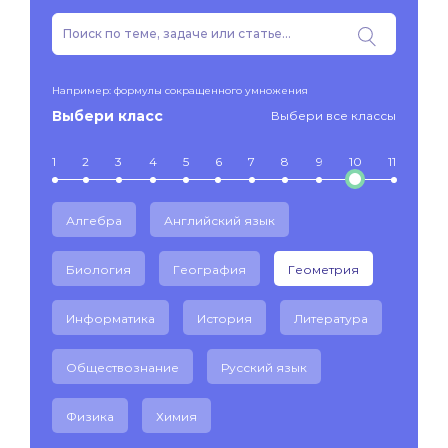
Например: формулы сокращенного умножения
Выбери класс
Выбери все классы
1
2
3
4
5
6
7
8
9
10
11
Алгебра
Английский язык
Биология
География
Геометрия
Информатика
История
Литература
Обществознание
Русский язык
Физика
Химия