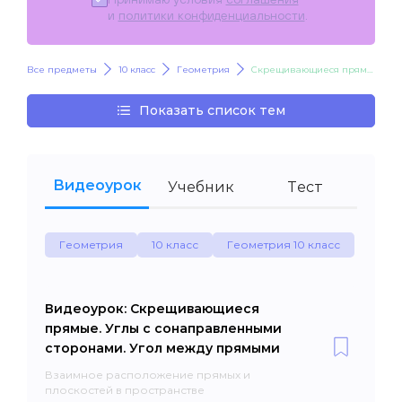
и
политики конфиденциальности
.
Все предметы
10 класс
Геометрия
Скрещивающиеся прямые. Углы с сонаправленными сторонами. Угол между прямыми
Показать список тем
Видеоурок
Учебник
Тест
Геометрия
10 класс
Геометрия 10 класс
Видеоурок: Скрещивающиеся
прямые. Углы с сонаправленными
сторонами. Угол между прямыми
Взаимное расположение прямых и
плоскостей в пространстве