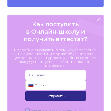
Как поступить
в Онлайн-школу и
получить аттестат?
Подробно расскажем о том, как перевестись
на дистанционный формат обучения, как
устроены онлайн-уроки и учебный процесс,
как улучшить успеваемость и повысить
мотивацию!
▼
Отправить
Принимаю условия
соглашения