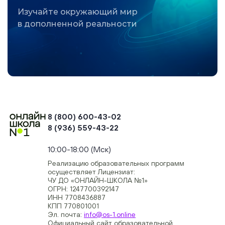
Изучайте окружающий мир
в дополненной реальности
8 (800) 600-43-02
8 (936) 559-43-22
+74954451700, +74950040190
10:00-18:00 (Мск)
Реализацию образовательных программ
осуществляет Лицензиат:
ЧУ ДО «ОНЛАЙН-ШКОЛА №1»
ОГРН: 1247700392147
ИНН 7708436887
КПП 770801001
Эл. почта:
info@os-1.online
Официальный сайт образовательной