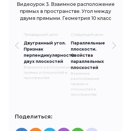
Видеоурок 3. Взаимное расположение
прямых в пространстве. Угол между
двумя прямыми. Геометрия 10 класс
Предыдущий урок
Следующий урок
Двугранный угол.
Параллельные
Признак
плоскости.
перпендикулярности
Свойства
двух плоскостей
параллельных
Взаимное расположение
плоскостей
прямых и плоскостей в
Взаимное
пространстве
расположение
прямых и
плоскостей в
пространстве
Поделиться: