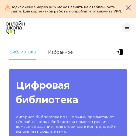
Подключение через VPN может влиять на стабильность
сайта. Для корректной работы попробуйте отключить VPN.
Библиотека
Избранное
Цифровая
библиотека
Интернет-библиотека по школьным предметам от
«Онлайн-школы». Библиотека поможет решить
домашнее задание, подготовиться к контрольной и
вспомнить прошлые темы.