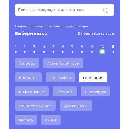
Например: формулы сокращенного умножения
Выбери класс
Выбери все классы
1
2
3
4
5
6
7
8
9
10
11
Алгебра
Английский язык
Биология
География
Геометрия
Информатика
История
Литература
Обществознание
Русский язык
Физика
Химия