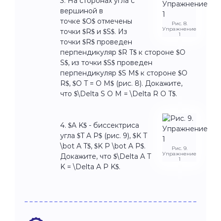
3. На сторонах угла с
вершиной в
точке $O$ отмечены
Рис. 8.
Упражнение
точки $R$ и $S$. Из
1
точки $R$ проведен
перпендикуляр $R T$ к стороне $O
S$, из точки $S$ проведен
перпендикуляр $S M$ к стороне $O
R$, $O T = O M$ (рис. 8). Докажите,
что $\Delta S O M = \Delta R O T$.
4. $A K$ - биссектриса
угла $T A P$ (рис. 9), $K T
\bot A T$, $K P \bot A P$.
Рис. 9.
Упражнение
Докажите, что $\Delta A T
1
K = \Delta A P K$.