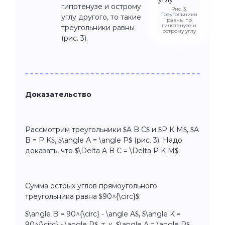
гипотенузе и острому
Рис. 3.
Треугольники
углу другого, то такие
равны по
гипотенузе и
треугольники равны
острому углу
(рис. 3).
Доказательство
Рассмотрим треугольники $A B C$ и $P K M$, $A
B = P K$, $\angle A = \angle P$ (рис. 3). Надо
доказать, что $\Delta A B C = \Delta P K M$.
Сумма острых углов прямоугольного
треугольника равна $90^{\circ}$:
$\angle B = 90^{\circ} - \angle A$, $\angle K =
90^{\circ} - \angle P$, т. к. $\angle A = \angle P$,