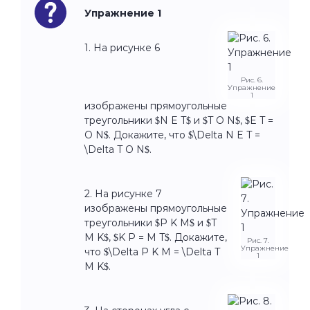
Упражнение 1
1. На рисунке 6
Рис. 6.
Упражнение
1
изображены прямоугольные
треугольники $N E T$ и $T O N$, $E T =
O N$. Докажите, что $\Delta N E T =
\Delta T O N$.
2. На рисунке 7
изображены прямоугольные
треугольники $P K M$ и $T
M K$, $K P = M T$. Докажите,
Рис. 7.
Упражнение
что $\Delta P K M = \Delta T
1
M K$.