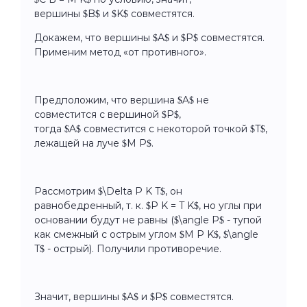
вершины $B$ и $K$ совместятся.
Докажем, что вершины $A$ и $P$ совместятся.
Применим метод «от противного».
Предположим, что вершина $A$ не
совместится с вершиной $P$,
тогда $A$ совместится с некоторой точкой $T$,
лежащей на луче $M P$.
Рассмотрим $\Delta P K T$, он
равнобедренный, т. к. $P K = T K$, но углы при
основании будут не равны ($\angle P$ - тупой
как смежный с острым углом $M P K$, $\angle
T$ - острый). Получили противоречие.
Значит, вершины $A$ и $P$ совместятся.