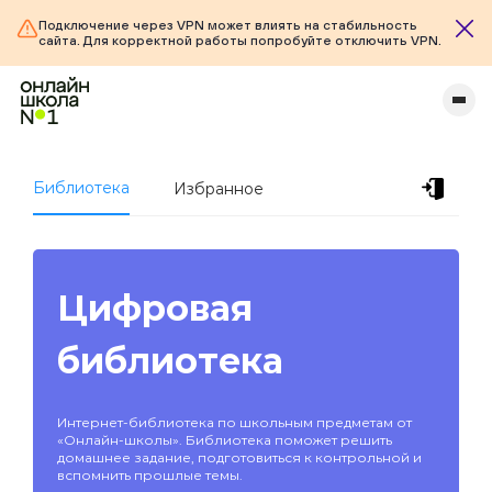
Подключение через VPN может влиять на стабильность
сайта. Для корректной работы попробуйте отключить VPN.
Библиотека
Избранное
Цифровая
библиотека
Интернет-библиотека по школьным предметам от
«Онлайн-школы». Библиотека поможет решить
домашнее задание, подготовиться к контрольной и
вспомнить прошлые темы.