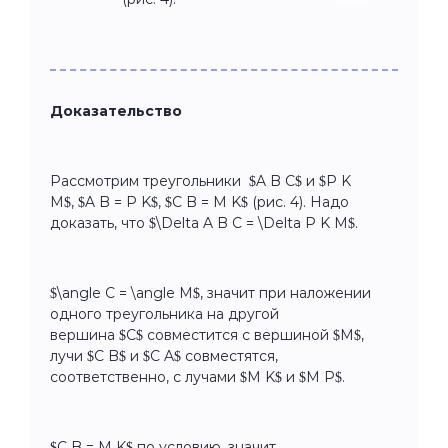
Доказательство
Рассмотрим треугольники $A B C$ и $P K
M$, $A B = P K$, $C B = M K$ (рис. 4). Надо
доказать, что $\Delta A B C = \Delta P K M$.
$\angle C = \angle M$, значит при наложении
одного треугольника на другой
вершина $C$ совместится с вершиной $M$,
лучи $C B$ и $C A$ совместятся,
соответственно, с лучами $M K$ и $M P$.
$C B = M K$ по условию, значит,