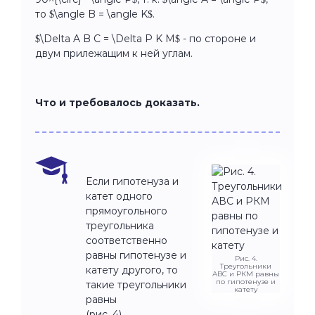
то $\angle B = \angle K$.
$\Delta A B C = \Delta P K M$ - по стороне и
двум прилежащим к ней углам.
Что и требовалось доказать.
Если гипотенуза и
катет одного
прямоугольного
треугольника
соответственно
равны гипотенузе и
Рис. 4.
Треугольники
катету другого, то
АВС и РКМ равны
по гипотенузе и
такие треугольники
катету
равны
(рис. 4).