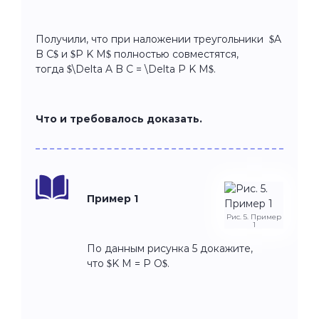
Получили, что при наложении треугольники $A
B C$ и $P K M$ полностью совместятся,
тогда $\Delta A B C = \Delta P K M$.
Что и требовалось доказать.
Пример 1
Рис. 5. Пример
1
По данным рисунка 5 докажите,
что $K M = P O$.