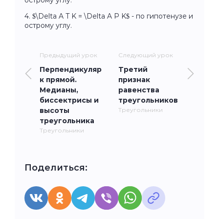
4. $\Delta A T K = \Delta A P K$ - по гипотенузе и
острому углу.
Предыдущий урок
Следующий урок
Перпендикуляр
Третий
к прямой.
признак
Медианы,
равенства
биссектрисы и
треугольников
высоты
Треугольники
треугольника
Треугольники
Поделиться: