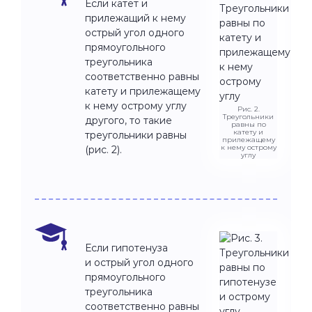
Если катет и
прилежащий к нему
острый угол одного
прямоугольного
треугольника
соответственно равны
катету и прилежащему
к нему острому углу
Рис. 2.
Треугольники
другого, то такие
равны по
катету и
треугольники равны
прилежащему
к нему острому
(рис. 2).
углу
Если гипотенуза
и острый угол одного
прямоугольного
треугольника
соответственно равны