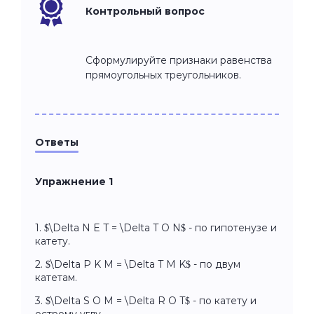
Контрольный вопрос
Сформулируйте признаки равенства
прямоугольных треугольников.
Ответы
Упражнение 1
1. $\Delta N E T = \Delta T O N$ - по гипотенузе и
катету.
2. $\Delta P K M = \Delta T M K$ - по двум
катетам.
3. $\Delta S O M = \Delta R O T$ - по катету и
острому углу.