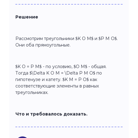
Решение
Рассмотрим треугольники $K O M$ и $P M O$.
Они оба прямоугольные.
$K O = P M$ - по условию, $O M$ - общая.
Тогда $\Delta K O M = \Delta P M O$ по
гипотенузе и катету. $K M = P O$ как
соответствующие элементы в равных
треугольниках.
Что и требовалось доказать.