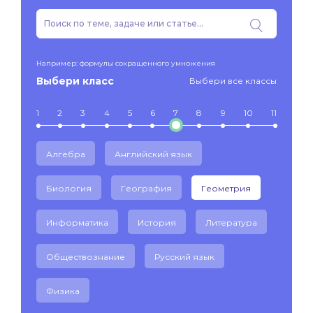
Например: формулы сокращенного умножения
Выбери класс
Выбери все классы
1
2
3
4
5
6
7
8
9
10
11
Алгебра
Английский язык
Биология
География
Геометрия
Информатика
История
Литература
Обществознание
Русский язык
Физика