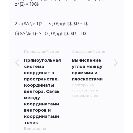
z^{2} = 196$.
2. а) $A \left(2 ; - 3 ; 0\right)$, $R = 1$;
б) $A \left(- 7 ; 0 ; 0\right)$, $R = 11$.
Предыдущий урок
Следующий урок
Прямоугольная
Вычисление
система
углов между
координат в
прямыми и
пространстве.
плоскостями
Координаты
Векторы на
плоскости и в
вектора. Связь
пространстве
между
координатами
векторов и
координатами
точек
Векторы на