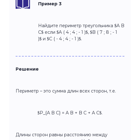
Пример 3
Найдите периметр треугольника $A B
C$ если $A ( 4 ; 4 ; - 1 )$, $B ( 7 ; 8 ; - 1
)$ и $C ( - 4 ; 4 ; - 1 )$.
Решение
Периметр – это сумма длин всех сторон, т.е.
$P_{A B C} = A B + B C + A C$.
Длины сторон равны расстоянию между