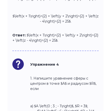
$\left(x + 1\right)^{2} + \left(y + 2\right)^{2} + \left(z
- 4\right)^{2} = 25$.
Ответ:
$\left(x + 1\right)^{2} + \left(y + 2\right)^{2}
+ \left(z - 4\right)^{2} = 25$.
Упражнение 4
1. Напишите уравнение сферы с
центром в точке $A$ и радиусом $R$,
если
а) $A \left(0 ; 3 ; - 1\right)$, $R = 3$;