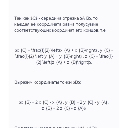
Так как $C$ - середина отрезка $A B$, то
каждая её координата равна полусумме
соответствующих координат его концов, т.е.
$x_{C} = \frac{1}{2} \left(x_{A} + x_{B}\right) , y_{C} =
\frac{1}{2} \left(y_{A} + y_{B}\right) , z_{C} = \frac{1}
{2} \left(z_{A} + z_{B}\right)$.
Выразим координаты точки $B$:
$x_{B} = 2 x_{C} - x_{A} , y_{B} = 2 y_{C} - y_{A} ,
z_{B} = 2 z_{C} - z_{A}$.