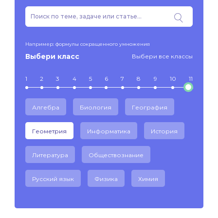
Например: формулы сокращенного умножения
Выбери класс
Выбери все классы
1
2
3
4
5
6
7
8
9
10
11
Алгебра
Биология
География
Геометрия
Информатика
История
Литература
Обществознание
Русский язык
Физика
Химия