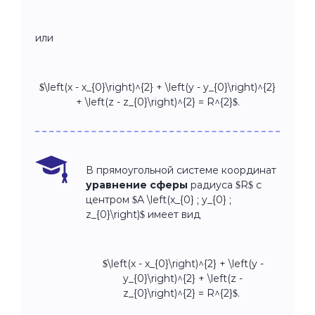
или
$\left(x - x_{0}\right)^{2} + \left(y - y_{0}\right)^{2}
+ \left(z - z_{0}\right)^{2} = R^{2}$.
В прямоугольной системе координат
уравнение сферы
радиуса $R$ с
центром $A \left(x_{0} ; y_{0} ;
z_{0}\right)$ имеет вид
$\left(x - x_{0}\right)^{2} + \left(y -
y_{0}\right)^{2} + \left(z -
z_{0}\right)^{2} = R^{2}$.