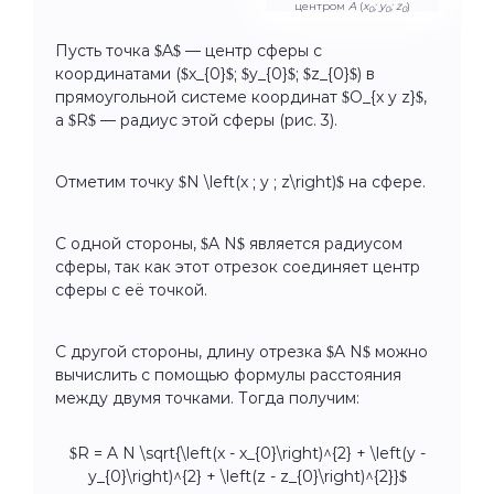
центром
A
(
x
; y
; z
)
0
0
0
Пусть точка $A$ — центр сферы с
координатами ($x_{0}$; $y_{0}$; $z_{0}$) в
прямоугольной системе координат $O_{x y z}$,
а $R$ — радиус этой сферы (рис. 3).
Отметим точку $N \left(x ; y ; z\right)$ на сфере.
С одной стороны, $A N$ является радиусом
сферы, так как этот отрезок соединяет центр
сферы с её точкой.
С другой стороны, длину отрезка $A N$ можно
вычислить с помощью формулы расстояния
между двумя точками. Тогда получим:
$R = A N \sqrt{\left(x - x_{0}\right)^{2} + \left(y -
y_{0}\right)^{2} + \left(z - z_{0}\right)^{2}}$