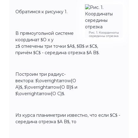
Обратимся к рисунку 1.
В прямоугольной системе
Рис. 1. Координаты
середины отрезка
координат $O x y
z$ отмечены три точки $A$, $B$ и $C$,
причём $C$ - середина отрезка $A B$.
Построим три радиус-
вектора: $\overrightarrow{O
A}$, $\overrightarrow{O B}$ и
$\overrightarrow{O C}$.
Из курса планиметрии известно, что если $C$ -
середина отрезка $A B$, то