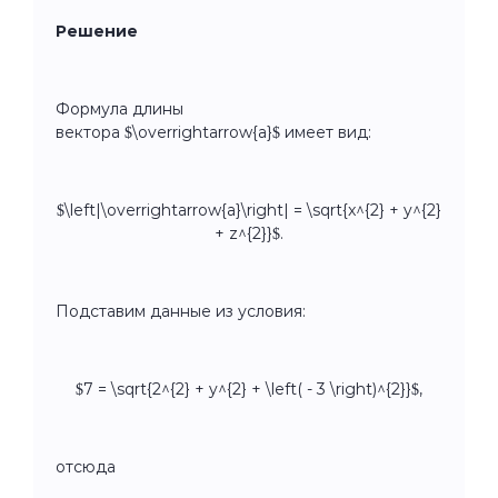
Решение
Формула длины
вектора $\overrightarrow{a}$ имеет вид:
$\left|\overrightarrow{a}\right| = \sqrt{x^{2} + y^{2}
+ z^{2}}$.
Подставим данные из условия:
$7 = \sqrt{2^{2} + y^{2} + \left( - 3 \right)^{2}}$,
отсюда