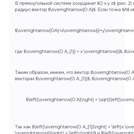
В прямоугольной системе координат $O x y z$ (рис. 2)
радиус-вектор $\overrightarrow{O A}$. Если точка $A$ и
$\overrightarrow{OA}=x\overrightarrow{i}+y\overrightarro
где $\overrightarrow{O A_{1}} = x \overrightarrow{i}$, $\ov
Таким образом, имеем, что вектор $\overrightarrow{O
векторах $\overrightarrow{O A_{1}}$, $\overrightarrow{O A_
$\left|\overrightarrow{O A}\right| = \sqrt{\left|\overr
Так как $\left|\overrightarrow{O A_{1}}\right| = \left|x \over
\overrightarrow{j}\right| = \left|y\right|$ и $\left|\overrigh