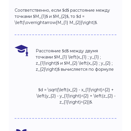
Соответственно, если $d$ расстояние между
точками $M_{1}$ и $M_{2}$, то $d =
\left|\overrightarrow{M_{1} M_{2}}\right|$.
Расстояние $d$ между двумя
точками $M_{1} \left(x_{1} ; y_{1} ;
z_{1}\right)$ и $M_{2} \left(x_{2} ; y_{2} ;
z_{2}\right)$ вычисляется по формуле
$d = \sqrt{\left(x_{2} - x_{1}\right)^{2} +
\left(y_{2} - y_{1}\right)^{2} + \left(z_{2} -
z_{1}\right)^{2}}$.