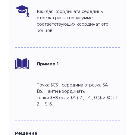
Каждая координата середины
отрезка равна полусумме
соответствующих координат его
концов.
Пример 1
Точка $C$ - середина отрезка $A
B$. Найти координаты
точки $B$ если $A ( 2 ; - 4 ; 0 )$ и $C ( 1 ;
2 ; - 5 )$.
Решение