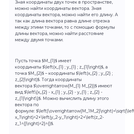
Зная координаты двух точек в пространстве,
можно найти координаты вектора. Зная
координаты вектора, можно найти его длину. А
так как длина вектора равна длине отрезка
между этими точками, то с помощью формулы
длины вектора, можно найти расстояние
между двумя точками.
Пусть точка $M_{1}$ имеет
координаты $\left(x_{1} ; y_{1} ; z_{1}\right)$, а
точка $M_{2}$ – координаты $\left(x_{2} ; y_{2} ;
z_{2}\right)$. Тогда координаты
вектора $\overrightarrow{M_{1} M_{2}}$ имеют
вид $\left\{x_{2} - x_{1} ; y_{2} - y_{1} ; z_{2} -
z_{1}\right\}$. Можно вычислить длину этого
вектора по
формуле:
$\left|\overrightarrow{M_1M_2}\right|=\sqrt{\lef
x_1\right)^2+\left(y_2-y_1\right)^2+\left(z_2-
z_1^{}\right)^2}^{}$
.