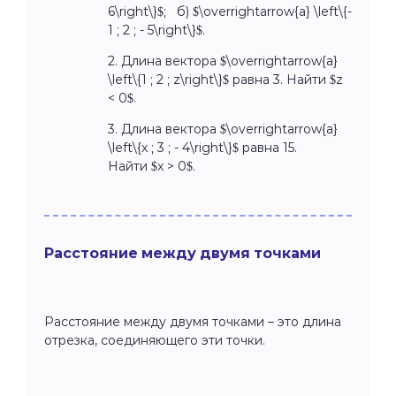
6\right\}$; б) $\overrightarrow{a} \left\{-
1 ; 2 ; - 5\right\}$.
2. Длина вектора $\overrightarrow{a}
\left\{1 ; 2 ; z\right\}$ равна 3. Найти $z
< 0$.
3. Длина вектора $\overrightarrow{a}
\left\{x ; 3 ; - 4\right\}$ равна 15.
Найти $x > 0$.
Расстояние между двумя точками
Расстояние между двумя точками – это длина
отрезка, соединяющего эти точки.