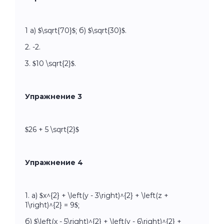
1 a) $\sqrt{70}$; б) $\sqrt{30}$.
2. -2.
3. $10 \sqrt{2}$.
Упражнение 3
$26 + 5 \sqrt{2}$
Упражнение 4
1. а) $x^{2} + \left(y - 3\right)^{2} + \left(z +
1\right)^{2} = 9$;
б) $\left(x - 5\right)^{2} + \left(y - 6\right)^{2} +