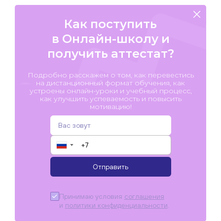
Как поступить
в Онлайн-школу и
получить аттестат?
Подробно расскажем о том, как перевестись
на дистанционный формат обучения, как
устроены онлайн-уроки и учебный процесс,
как улучшить успеваемость и повысить
мотивацию!
▼
Отправить
Принимаю условия
соглашения
и
политики конфиденциальности
.