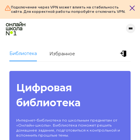
Подключение через VPN может влиять на стабильность
сайта. Для корректной работы попробуйте отключить VPN.
Библиотека
Избранное
Цифровая
библиотека
Интернет-библиотека по школьным предметам от
«Онлайн-школы». Библиотека поможет решить
домашнее задание, подготовиться к контрольной и
вспомнить прошлые темы.