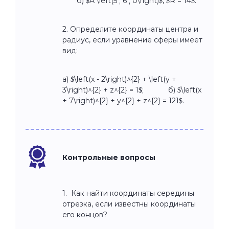
б) $A \left(5 ; 6 ; 0\right)$, $R = 14$.
2. Определите координаты центра и
радиус, если уравнение сферы имеет
вид:
а) $\left(x - 2\right)^{2} + \left(y +
3\right)^{2} + z^{2} = 1$; б) $\left(x
+ 7\right)^{2} + y^{2} + z^{2} = 121$.
Контрольные вопросы
1. Как найти координаты середины
отрезка, если известны координаты
его концов?