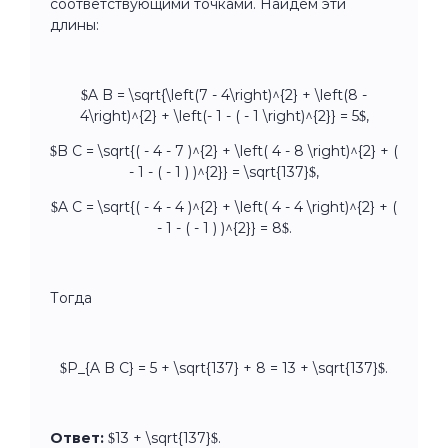
соответствующими точками. Найдем эти
длины:
$A B = \sqrt{\left(7 - 4\right)^{2} + \left(8 -
4\right)^{2} + \left(- 1 - ( - 1 \right)^{2}} = 5$,
$B C = \sqrt{( - 4 - 7 )^{2} + \left( 4 - 8 \right)^{2} + (
- 1 - ( - 1 ) )^{2}} = \sqrt{137}$,
$A C = \sqrt{( - 4 - 4 )^{2} + \left( 4 - 4 \right)^{2} + (
- 1 - ( - 1 ) )^{2}} = 8$.
Тогда
$P_{A B C} = 5 + \sqrt{137} + 8 = 13 + \sqrt{137}$.
Ответ:
$13 + \sqrt{137}$.