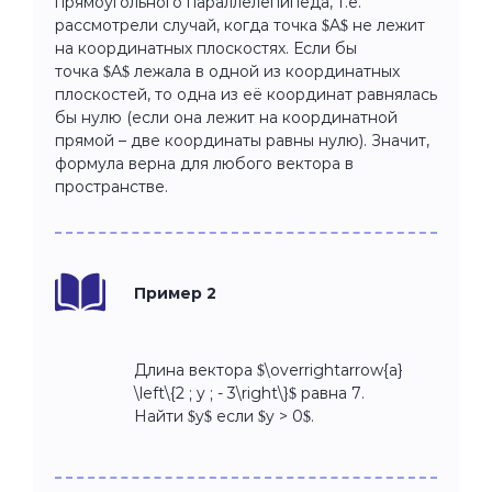
прямоугольного параллелепипеда, т.е.
рассмотрели случай, когда точка $A$ не лежит
на координатных плоскостях. Если бы
точка $A$ лежала в одной из координатных
плоскостей, то одна из её координат равнялась
бы нулю (если она лежит на координатной
прямой – две координаты равны нулю). Значит,
формула верна для любого вектора в
пространстве.
Пример 2
Длина вектора $\overrightarrow{a}
\left\{2 ; y ; - 3\right\}$ равна 7.
Найти $y$ если $y > 0$.