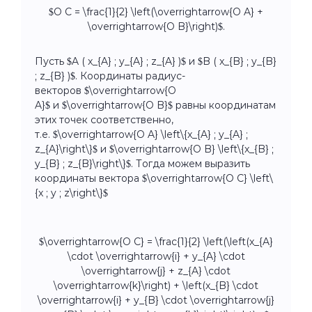
$O C = \frac{1}{2} \left(\overrightarrow{O A} +
\overrightarrow{O B}\right)$.
Пусть $A ( x_{A} ; y_{A} ; z_{A} )$ и $B ( x_{B} ; y_{B}
; z_{B} )$. Координаты радиус-
векторов $\overrightarrow{O
A}$ и $\overrightarrow{O B}$ равны координатам
этих точек соответственно,
т.е. $\overrightarrow{O A} \left\{x_{A} ; y_{A} ;
z_{A}\right\}$ и $\overrightarrow{O B} \left\{x_{B} ;
y_{B} ; z_{B}\right\}$. Тогда можем выразить
координаты вектора $\overrightarrow{O C} \left\
{x ; y ; z\right\}$
$\overrightarrow{O C} = \frac{1}{2} \left(\left(x_{A}
\cdot \overrightarrow{i} + y_{A} \cdot
\overrightarrow{j} + z_{A} \cdot
\overrightarrow{k}\right) + \left(x_{B} \cdot
\overrightarrow{i} + y_{B} \cdot \overrightarrow{j}