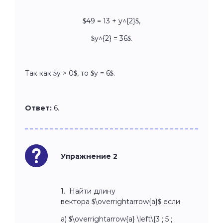
$49 = 13 + y^{2}$,
$y^{2} = 36$.
Так как $y > 0$, то $y = 6$.
Ответ:
6.
Упражнение 2
1. Найти длину
вектора $\overrightarrow{a}$ если
а) $\overrightarrow{a} \left\{3 ; 5 ;