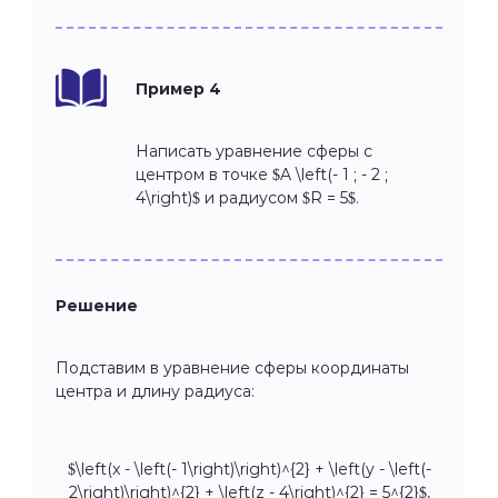
Пример 4
Написать уравнение сферы с
центром в точке $A \left(- 1 ; - 2 ;
4\right)$ и радиусом $R = 5$.
Решение
Подставим в уравнение сферы координаты
центра и длину радиуса:
$\left(x - \left(- 1\right)\right)^{2} + \left(y - \left(-
2\right)\right)^{2} + \left(z - 4\right)^{2} = 5^{2}$,