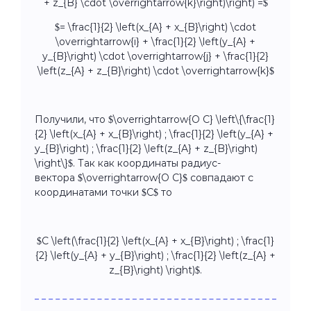
+ z_{B} \cdot \overrightarrow{k}\right)\right) =$
$= \frac{1}{2} \left(x_{A} + x_{B}\right) \cdot
\overrightarrow{i} + \frac{1}{2} \left(y_{A} +
y_{B}\right) \cdot \overrightarrow{j} + \frac{1}{2}
\left(z_{A} + z_{B}\right) \cdot \overrightarrow{k}$
Получили, что $\overrightarrow{O C} \left\{\frac{1}
{2} \left(x_{A} + x_{B}\right) ; \frac{1}{2} \left(y_{A} +
y_{B}\right) ; \frac{1}{2} \left(z_{A} + z_{B}\right)
\right\}$. Так как координаты радиус-
вектора $\overrightarrow{O C}$ совпадают с
координатами точки $C$ то
$C \left(\frac{1}{2} \left(x_{A} + x_{B}\right) ; \frac{1}
{2} \left(y_{A} + y_{B}\right) ; \frac{1}{2} \left(z_{A} +
z_{B}\right) \right)$.