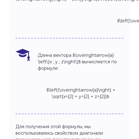
$\left|\ov
Длина вектора $\overrightarrow{a}
\left\{x ; y ; z\right\}$ вычисляется по
формуле:
$\left|\overrightarrow{a}\right| =
\sqrt{x^{2} + y^{2} + z^{2}}$.
Для получения этой формулы, мы
воспользовались свойством диагонали