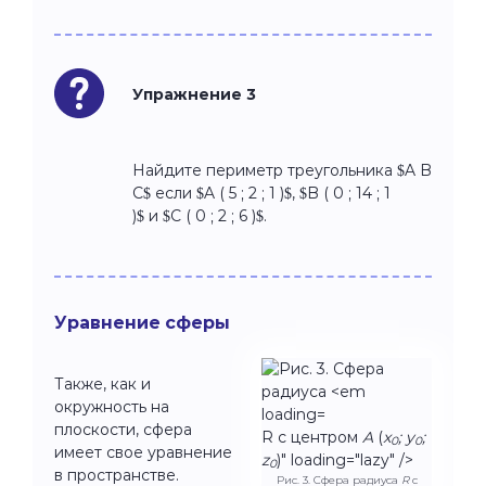
Упражнение 3
Найдите периметр треугольника $A B
C$ если $A ( 5 ; 2 ; 1 )$, $B ( 0 ; 14 ; 1
)$ и $C ( 0 ; 2 ; 6 )$.
Уравнение сферы
Также, как и
окружность на
плоскости, сфера
R с центром
A
(
x
; y
;
0
0
имеет свое уравнение
z
)" loading="lazy" />
0
в пространстве.
Рис. 3. Сфера радиуса
R
с