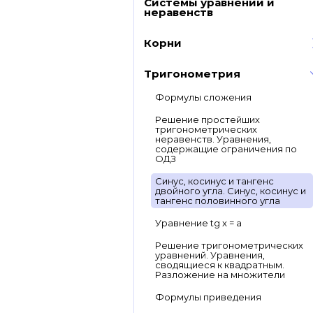
Системы уравнений и
неравенств
Корни
Тригонометрия
Формулы сложения
Решение простейших
тригонометрических
неравенств. Уравнения,
содержащие ограничения по
ОДЗ
Синус, косинус и тангенс
двойного угла. Синус, косинус и
тангенс половинного угла
Уравнение tg x = a
Решение тригонометрических
уравнений. Уравнения,
сводящиеся к квадратным.
Разложение на множители
Формулы приведения