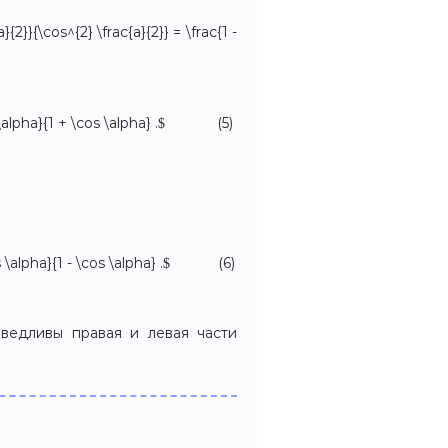
{2}}{\cos^{2} \frac{a}{2}} = \frac{1 -
os \alpha}{1 + \cos \alpha} .$ (5)
os \alpha}{1 - \cos \alpha} .$ (6)
аведливы правая и левая части