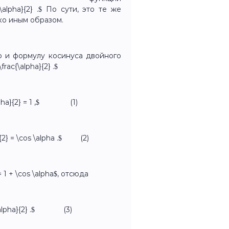
alpha}{2} .$ По сути, это те же
ко иным образом.
 и формулу косинуса двойного
ac{\alpha}{2} .$
{\alpha}{2} = 1 ,$ (1)
ha}{2} = \cos \alpha .$ (2)
 = 1 + \cos \alpha$, отсюда
cos \alpha}{2} .$ (3)