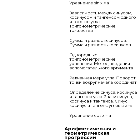
Уравнение sin x = a
Зависимость между синусом,
косинусом и тангенсом одного
и того же угла.
Тригонометрические
тождества
Сумма и разность синусов.
Сумма и разность косинусов
Однородные
тригонометрические
уравнения. Метод введения
вспомогательного аргумента
Радианная мера угла. Поворот
точки вокруг начала координат
Определение синуса, косинуса
и тангенса угла. Знаки синуса,
косинуса и тангенса. Синус,
косинус и тангенс углов α и –α
Уравнение cos x = a
Арифметическая и
геометрическая
прогрессии