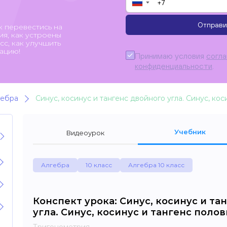
▼
Отправи
к перевестись на
я, как устроены
с, как улучшить
ацию!
Принимаю условия
согл
конфиденциальности
.
гебра
Синус, косинус и тангенс двойного угла. Синус, кос
Учебник
Видеоурок
Алгебра
10 класс
Алгебра 10 класс
Конспект урока: Синус, косинус и та
угла. Синус, косинус и тангенс поло