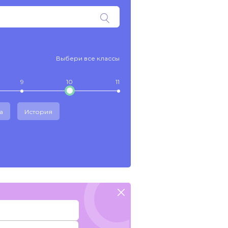
Выбери все классы
9
10
11
а
История