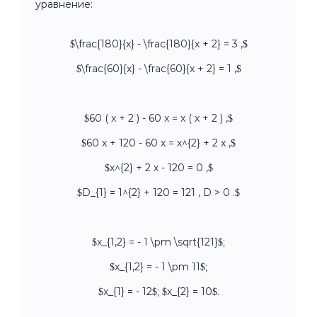
уравнение:
$\frac{180}{x} - \frac{180}{x + 2} = 3 ,$
$\frac{60}{x} - \frac{60}{x + 2} = 1 ,$
$60 ( x + 2 ) - 60 x = x ( x + 2 ) ,$
$60 x + 120 - 60 x = x^{2} + 2 x ,$
$x^{2} + 2 x - 120 = 0 ,$
$D_{1} = 1^{2} + 120 = 121 , D > 0 .$
$x_{1,2} = - 1 \pm \sqrt{121}$;
$x_{1,2} = - 1 \pm 11$;
$x_{1} = - 12$; $x_{2} = 10$.