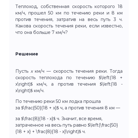
Теплоход, собственная скорость которого 18
км/ч, прошел 50 км по течению реки и 8 км
против течения, затратив на весь путь 3 ч.
Какова скорость течения реки, если известно,
что она больше 7 км/ч?
Решение
Пусть
x
км/ч — скорость течения реки. Тогда
скорость теплохода по течению $\left(18 +
x\right)$ км/ч, а против течения $\left(18 -
x\right)$ км/ч.
По течению реки 50 км лодка прошла
за $\frac{50}{18 + x}$ ч, а против течения 8 км —
за $\frac{8}{18 - x}$ ч. Значит, все время,
затраченное на весь путь равно $\left(\frac{50}
{18 + x} + \frac{8}{18 - x}\right)$ ч.