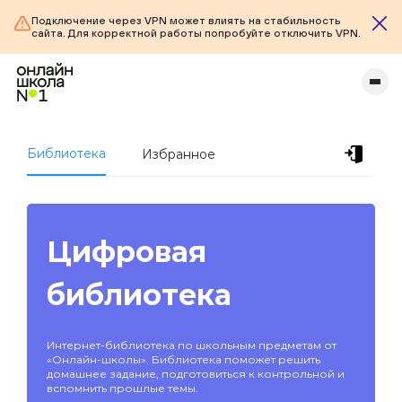
Подключение через VPN может влиять на стабильность
сайта. Для корректной работы попробуйте отключить VPN.
Библиотека
Избранное
Цифровая
библиотека
Интернет-библиотека по школьным предметам от
«Онлайн-школы». Библиотека поможет решить
домашнее задание, подготовиться к контрольной и
вспомнить прошлые темы.