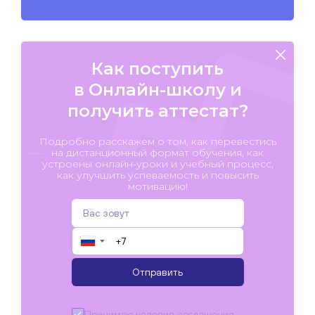
Как поступить
в Онлайн-школу и
получить аттестат?
Подробно расскажем о том, как перевестись
на дистанционный формат обучения, как
устроены онлайн-уроки и учебный процесс,
как улучшить успеваемость и повысить
мотивацию!
▼
Отправить
Принимаю условия
соглашения