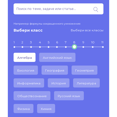
Например: формулы сокращенного умножения
Выбери класс
Выбери все классы
1
2
3
4
5
6
7
8
9
10
11
Алгебра
Английский язык
Биология
География
Геометрия
Информатика
История
Литература
Обществознание
Русский язык
Физика
Химия