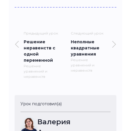
Предыдущий урок
Следующий урок
Решение
Неполные
неравенств с
квадратные
одной
уравнения
переменной
Решение
уравнений и
Решение
неравенств
уравнений и
неравенств
Урок подготовил(а)
Валерия