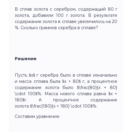
В сплав золота с серебром, содержащий 80 г
золота, добавили 100 г золота. В результате
содержание золота в сплаве увеличилось на 20
%. Сколько граммов серебра в сплаве?
Решение
Пусть $x$ г серебра было в сплаве изначально
и масса сплава была $x + 80$ г, а процентное
содержание золота было $\frac{80}{x + 80}
\cdot 100$%. Масса нового сплава равна $x +
180$г. А процентное содержание
золота $\frac{180}{x + 180} \cdot 100$%.
Составим уравнение: