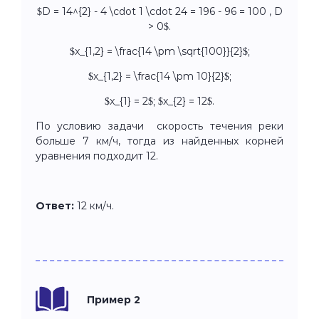
$D = 14^{2} - 4 \cdot 1 \cdot 24 = 196 - 96 = 100 , D
> 0$.
$x_{1,2} = \frac{14 \pm \sqrt{100}}{2}$;
$x_{1,2} = \frac{14 \pm 10}{2}$;
$x_{1} = 2$; $x_{2} = 12$.
По условию задачи скорость течения реки
больше 7 км/ч, тогда из найденных корней
уравнения подходит 12.
Ответ:
12 км/ч.
Пример 2