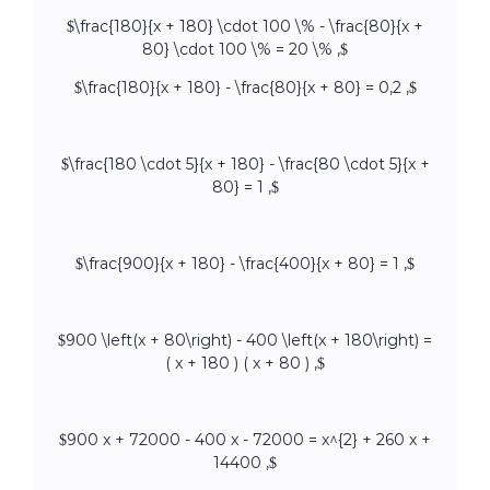
$\frac{180}{x + 180} \cdot 100 \% - \frac{80}{x +
80} \cdot 100 \% = 20 \% ,$
$\frac{180}{x + 180} - \frac{80}{x + 80} = 0,2 ,$
$\frac{180 \cdot 5}{x + 180} - \frac{80 \cdot 5}{x +
80} = 1 ,$
$\frac{900}{x + 180} - \frac{400}{x + 80} = 1 ,$
$900 \left(x + 80\right) - 400 \left(x + 180\right) =
( x + 180 ) ( x + 80 ) ,$
$900 x + 72000 - 400 x - 72000 = x^{2} + 260 x +
14400 ,$